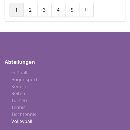
1
2
3
4
5
Abteilungen
Fußball
Bogensport
Kegeln
Reiten
Turnen
Tennis
Tischtennis
Volleyball